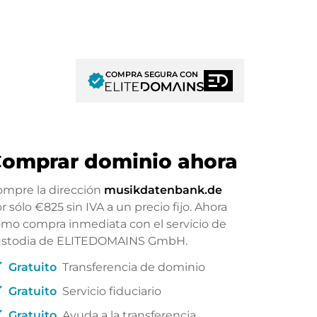
COMPRA SEGURA CON
verified
omprar dominio ahora
mpre la dirección
musikdatenbank.de
r sólo
€825
sin IVA a un precio fijo. Ahora
mo compra inmediata con el servicio de
ustodia de ELITEDOMAINS GmbH.
ck
Gratuito
Transferencia de dominio
ck
Gratuito
Servicio fiduciario
ck
Gratuito
Ayuda a la transferencia