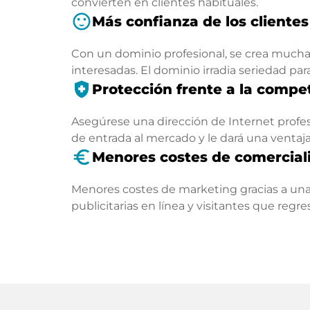
convierten en clientes habituales.
sentiment_satisfied
Más confianza de los clientes
Con un dominio profesional, se crea mucha 
interesadas. El dominio irradia seriedad par
health_and_safety
Protección frente a la compe
Asegúrese una dirección de Internet profesi
de entrada al mercado y le dará una ventaj
euro_symbol
Menores costes de comercial
Menores costes de marketing gracias a una
publicitarias en línea y visitantes que regr