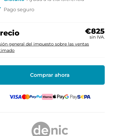
ck
Pago seguro
€825
recio
sin IVA.
sión general del impuesto sobre las ventas
timado
Comprar ahora