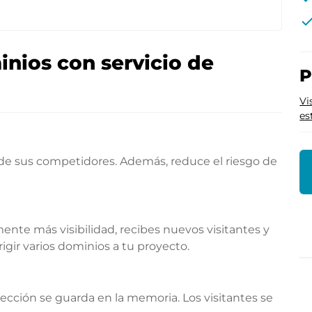
che
nios con servicio de
P
Vi
es
 de sus competidores. Además, reduce el riesgo de
te más visibilidad, recibes nuevos visitantes y
gir varios dominios a tu proyecto.
rección se guarda en la memoria. Los visitantes se