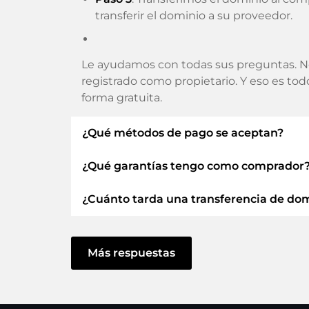
transferir el dominio a su proveedor.
Le ayudamos con todas sus preguntas. N
registrado como propietario. Y eso es to
forma gratuita.
¿Qué métodos de pago se aceptan?
¿Qué garantías tengo como comprador
Utilizamos SEPA como prepago y utiliza
Tarjetas de crédito, PayPal, Klarna, Apple
¿Cuánto tarda una transferencia de do
Siempre le garantizamos como comprador
ELITEDOMAINS GmbH actúa como
fi
La transferencia de dominio a un nuevo 
Dominio
.
actúe sin demora y no haya problemas co
Más respuestas
Recuperarás tu
dinero
si surgen dificu
En algunas excepciones, su pago se confir
cuanto podamos confirmar la recepción de 