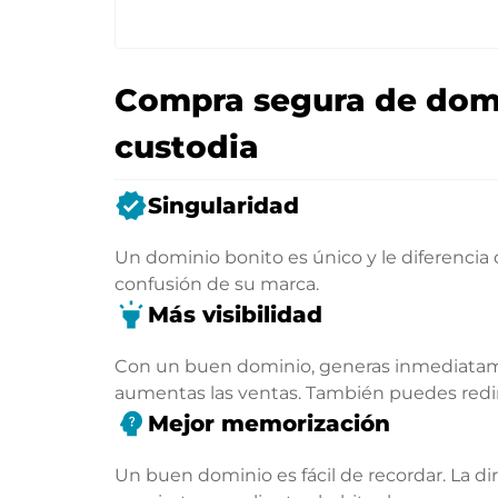
Compra segura de domi
custodia
verified
Singularidad
Un dominio bonito es único y le diferencia
confusión de su marca.
highlight
Más visibilidad
Con un buen dominio, generas inmediatamen
aumentas las ventas. También puedes rediri
psychology_alt
Mejor memorización
Un buen dominio es fácil de recordar. La di