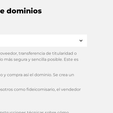
de dominios
expand_more
veedor, transferencia de titularidad o
 más segura y sencilla posible. Este es
 y compra así el dominio. Se crea un
sotros como fideicomisario, el vendedor
s instrucciones técnicas sobre cómo